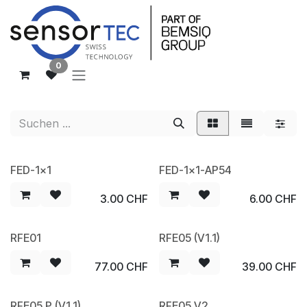
Zum Inhalt springen
0
FED-1x1
FED-1x1-AP54
3.00
CHF
6.00
CHF
RFE01
RFE05 (V1.1)
Sale
77.00
CHF
39.00
CHF
RFE05 P (V1.1)
RFE05 V2