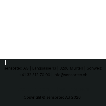
sensortec AG | Länggasse 13 | 3280 Murten | Schweiz
+41 32 312 70 00 | info@sensortec.ch
Datenschutzerklärung
| AGB |
Impressum
Copyright © sensortec AG 2026