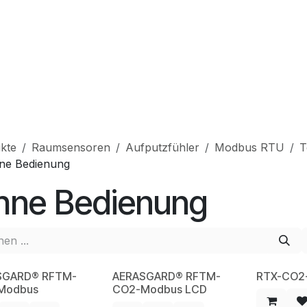
hop
Produkte
Service
Unternehmen
Kontakt
kte
Raumsensoren
Aufputzfühler
Modbus RTU
T
ne Bedienung
hne Bedienung
SGARD® RFTM-
AERASGARD® RFTM-
RTX-CO2
W
NEW
Modbus
CO2-Modbus LCD