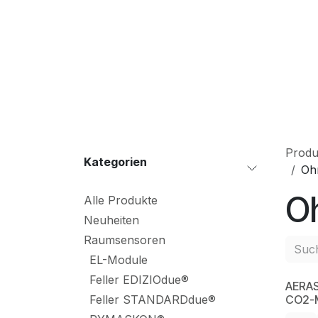
Zum Inhalt springen
S
Produ
Kateg​orien
Oh
O
Alle Produkte
Neuheiten
Raumsensoren
EL-Module
Feller EDIZIOdue®
AERA
NE
Feller STANDARDdue®
CO2-