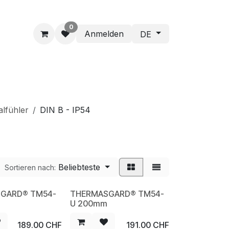
0
Anmelden
DE
lfühler
DIN B - IP54
Beliebteste
Sortieren nach:
GARD® TM54-
THERMASGARD® TM54-
NEW
U 200mm
189.00
CHF
191.00
CHF