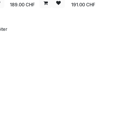
189.00
CHF
191.00
CHF
iter