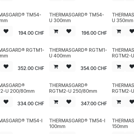
MASGARD® TM54-
THERMASGARD® TM54-
THERMAS
W
NEW
NEW
0mm
U 300mm
U 350mm
194.00
CHF
196.00
CHF
MASGARD® RGTM1-
THERMASGARD® RGTM1-
THERMA
W
NEW
NEW
0mm
U 400mm
RGTM2-U
352.00
CHF
354.00
CHF
MASGARD®
THERMASGARD®
THERMA
W
NEW
NEW
2-U 200/80mm
RGTM2-U 250/80mm
RGTM2-U
334.00
CHF
347.00
CHF
MASGARD® TM54-I
THERMASGARD® TM54-I
THERMAS
W
NEW
NEW
m
100mm
150mm