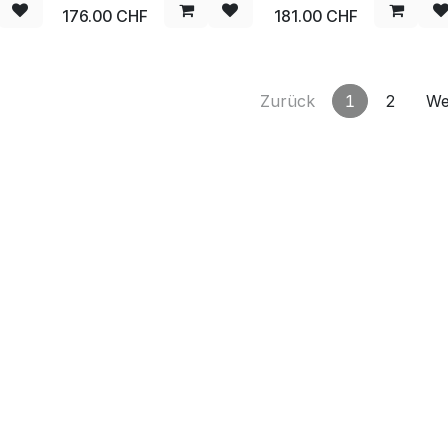
176.00
CHF
181.00
CHF
Zurück
1
2
We