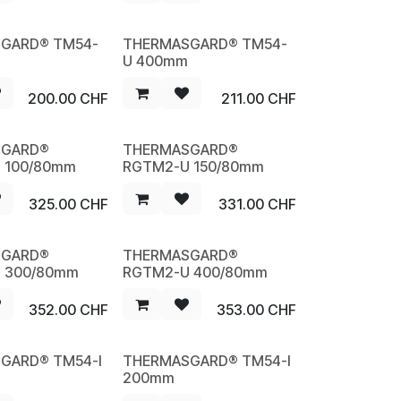
GARD® TM54-
THERMASGARD® TM54-
NEW
U 400mm
200.00
CHF
211.00
CHF
SGARD®
THERMASGARD®
NEW
 100/80mm
RGTM2-U 150/80mm
325.00
CHF
331.00
CHF
SGARD®
THERMASGARD®
NEW
 300/80mm
RGTM2-U 400/80mm
352.00
CHF
353.00
CHF
GARD® TM54-I
THERMASGARD® TM54-I
NEW
200mm