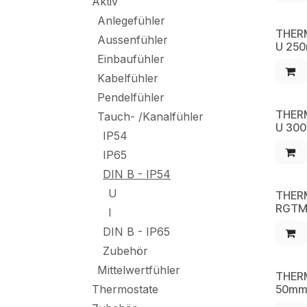
Aktiv
Anlegefühler
THER
NE
Aussenfühler
U 25
Einbaufühler
Kabelfühler
Pendelfühler
THER
NE
Tauch- /Kanalfühler
U 30
IP54
IP65
DIN B - IP54
U
THER
NE
RGTM
I
DIN B - IP65
Zubehör
Mittelwertfühler
THER
NE
Thermostate
50m