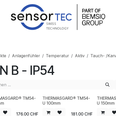
hop
Produkte
Service
Unternehmen
Kontakt
kte
Anlagenfühler
Temperatur
Aktiv
Tauch- /Kana
N B - IP54
MASGARD® TM54-
THERMASGARD® TM54-
THERMAS
W
NEW
NEW
mm
U 100mm
U 150mm
176.00
CHF
181.00
CHF