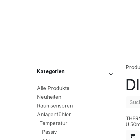
Zum Inhalt springen
S
Produ
Kateg​orien
DI
Alle Produkte
Neuheiten
Raumsensoren
Anlagenfühler
THER
NE
Temperatur
U 50
Passiv