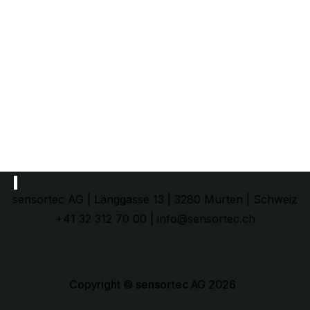
sensortec AG | Länggasse 13 | 3280 Murten | Schweiz
+41 32 312 70 00 | info@sensortec.ch
Datenschutzerklärung
| AGB |
Impressum
Copyright © sensortec AG 2026