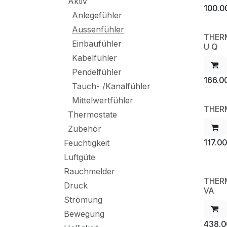
Aktiv
100.0
Anlegefühler
Aussenfühler
THER
NE
Einbaufühler
U Q
Kabelfühler
Pendelfühler
166.0
Tauch- /Kanalfühler
Mittelwertfühler
THER
NE
Thermostate
Zubehör
117.00
Feuchtigkeit
Luftgüte
Rauchmelder
THER
NE
Druck
VA
Strömung
Bewegung
438.0