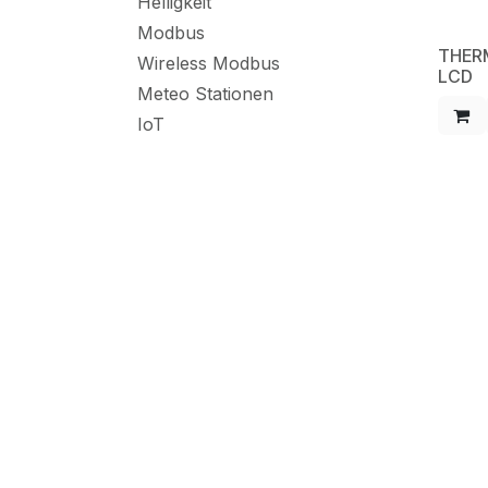
Helligkeit
Modbus
THER
NE
Wireless Modbus
LCD
Meteo Stationen
IoT
176.0
Ex-Bereich
S+S
eelectron
Sale
Abgekündigte Produkte
Bauart
Messgrösse