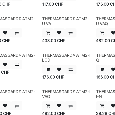
0
CHF
117.00
CHF
176.00
C
MASGARD® ATM2-
THERMASGARD® ATM2-
THERMAS
W
NEW
NEW
U VA
U VAQ
0
CHF
438.00
CHF
482.00
C
MASGARD® ATM2-I
THERMASGARD® ATM2-I
THERMAS
W
NEW
NEW
LCD
Q
CHF
176.00
CHF
166.00
C
MASGARD® ATM2-I
THERMASGARD® ATM2-I
THERMAS
W
NEW
NEW
VAQ
I-N
0
CHF
482.00
CHF
39.28
CH