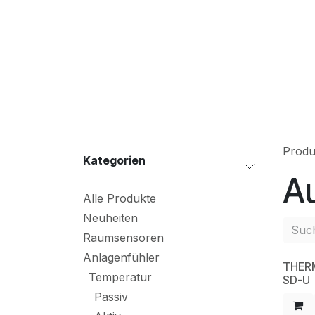
Zum Inhalt springen
S
Produ
Kateg​orien
A
Alle Produkte
Neuheiten
Raumsensoren
Anlagenfühler
THER
NE
Temperatur
SD-U
Passiv