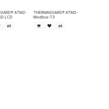
GARD® ATM2-
THERMASGARD® ATM2-
NEW
SD LCD
Modbus-T3
HF
194.00
CHF
iter