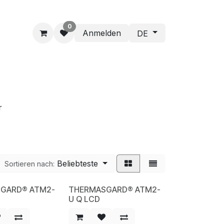
0
Anmelden
DE
r
Beliebteste
Sortieren nach:
GARD® ATM2-
THERMASGARD® ATM2-
NEW
U Q LCD