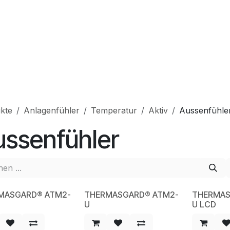
hop
Produkte
Service
Unternehmen
Kontakt
kte
Anlagenfühler
Temperatur
Aktiv
Aussenfühle
ussenfühler
MASGARD® ATM2-
THERMASGARD® ATM2-
THERMAS
W
NEW
NEW
U
U LCD