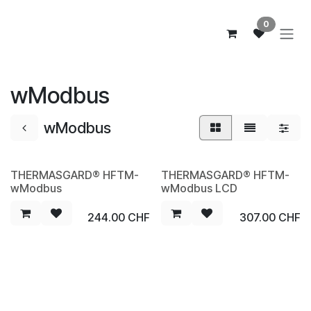
Zum Inhalt springen
0
wModbus
wModbus
THERMASGARD® HFTM-
THERMASGARD® HFTM-
NEW
NEW
wModbus
wModbus LCD
244.00
CHF
307.00
CHF