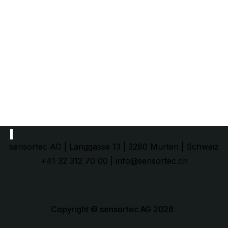
sensortec AG | Länggasse 13 | 3280 Murten | Schweiz
+41 32 312 70 00 | info@sensortec.ch
Datenschutzerklärung
| AGB |
Impressum
Copyright © sensortec AG 2026