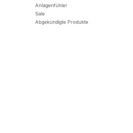
Anlagenfühler
Sale
Abgekündigte Produkte
Bauart
Messgrösse
Ausgang
Schutzart