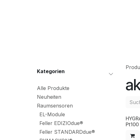
Zum Inhalt springen
S
Produ
Kateg​orien
ak
Alle Produkte
Neuheiten
Raumsensoren
EL-Module
HYGR
NE
Feller EDIZIOdue®
Pt100
Feller STANDARDdue®