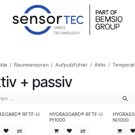
hop
Produkte
Service
Unternehmen
Kontakt
kte
Raumsensoren
Aufputzfühler
Aktiv
Temperat
tiv + passiv
ASGARD® RFTF-U
HYGRASGARD® RFTF-U
HYGRASG
W
NEW
NEW
Pt1000
Ni1000