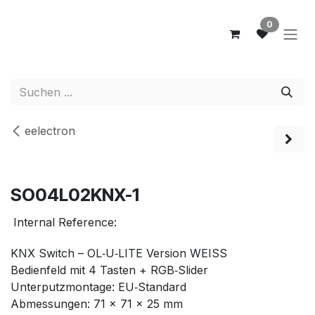
Zum Inhalt springen
0
eelectron
SO04L02KNX-1
Internal Reference:
KNX Switch – OL‑U‑LITE Version WEISS
Bedienfeld mit 4 Tasten + RGB‑Slider
Unterputzmontage: EU‑Standard
Abmessungen: 71 × 71 × 25 mm