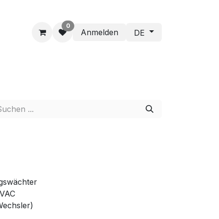
0
Anmelden
DE
gswächter
 VAC
Wechsler)