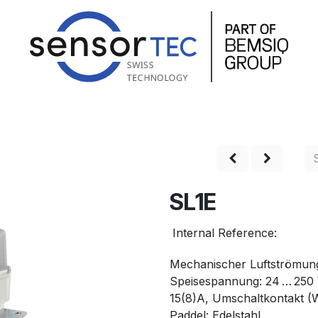
hop
Produkte
Service
Unternehmen
Kontakt
SL1E
Internal Reference:
Mechanischer Luftströmun
Speisespannung: 24 … 250
15(8)A, Umschaltkontakt (
Paddel: Edelstahl