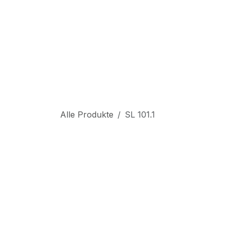
Zum Inhalt springen
S
Alle Produkte
SL 101.1
Abgekü