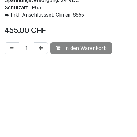
Schutzart: IP65
➡️ Inkl. Anschlussset: Climair 6555
455.00
CHF
In den Warenkorb
Auf die Wunschliste
Messgrösse
:
Differenzdruck Luft
Ausgang
:
Strom 4…20 mA
Dokumente
01. SFD-xxx + SDFA1-xxx | Datenblatt
71. Anlage-Sensoren - aktiv | CE