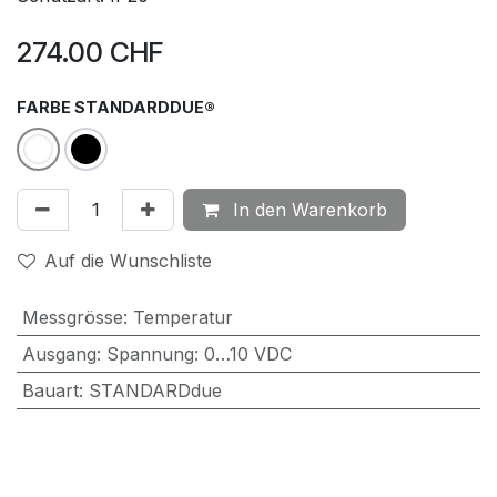
274.00
CHF
FARBE STANDARDDUE®
In den Warenkorb
Auf die Wunschliste
Messgrösse
:
Temperatur
Ausgang
:
Spannung: 0…10 VDC
Bauart
:
STANDARDdue
Dokumente
01. RFSD05, RTHSD05 und RBSD05 | Datenblatt