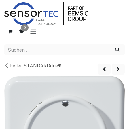
Zum Inhalt springen
0
Feller STANDARDdue®