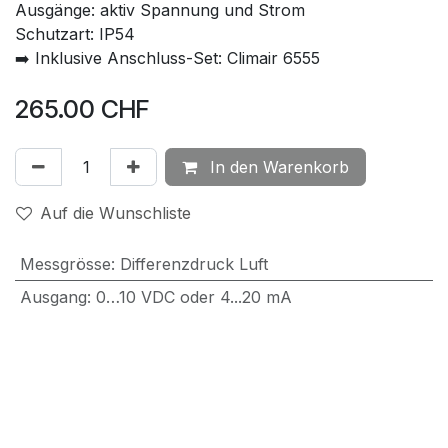
Ausgänge: aktiv Spannung und Strom
Schutzart: IP54
➡️ Inklusive Anschluss-Set: Climair 6555
265.00
CHF
In den Warenkorb
Auf die Wunschliste
Messgrösse
:
Differenzdruck Luft
Ausgang
:
0…10 VDC oder 4...20 mA
Anzeige
:
Numerische Anzeige
Dokumente
01. PEL 2500 | Datenblatt
09. PEL 2500 | Handbuch