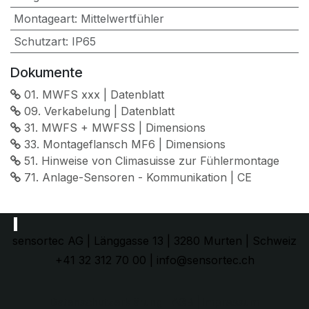
Montageart
:
Mittelwertfühler
Schutzart
:
IP65
Dokumente
01. MWFS xxx | Datenblatt
09. Verkabelung | Datenblatt
31. MWFS + MWFSS | Dimensions
33. Montageflansch MF6 | Dimensions
51. Hinweise von Climasuisse zur Fühlermontage
71. Anlage-Sensoren - Kommunikation | CE
sensortec AG | Länggasse 13 | 3280 Murten | Schweiz
+41 32 312 70 00 | info@sensortec.ch
Datenschutzerklärung
| AGB |
Impressum