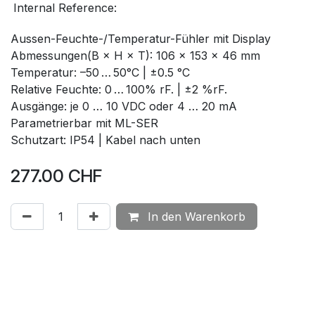
Internal Reference:
Aussen-Feuchte-/Temperatur-Fühler mit Display
Abmessungen(B × H × T): 106 × 153 × 46 mm
Temperatur: –50 … 50°C | ±0.5 °C
Relative Feuchte: 0 … 100% rF. | ±2 %rF.
Ausgänge: je 0 … 10 VDC oder 4 … 20 mA
Parametrierbar mit ML-SER
Schutzart: IP54 | Kabel nach unten
277.00
CHF
In den Warenkorb
Auf die Wunschliste
Messgrösse
:
Feuchte - Temperatur
Ausgang
:
0…10 VDC oder 4...20 mA