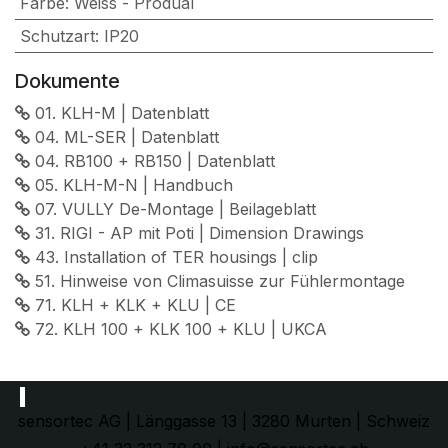
Farbe
:
Weiss - Produal
Schutzart
:
IP20
Dokumente
01. KLH-M | Datenblatt
04. ML-SER | Datenblatt
04. RB100 + RB150 | Datenblatt
05. KLH-M-N | Handbuch
07. VULLY De-Montage | Beilageblatt
31. RIGI - AP mit Poti | Dimension Drawings
43. Installation of TER housings | clip
51. Hinweise von Climasuisse zur Fühlermontage
71. KLH + KLK + KLU | CE
72. KLH 100 + KLK 100 + KLU | UKCA
sensortec AG | Länggasse 13 | 3280 Murten | Schweiz