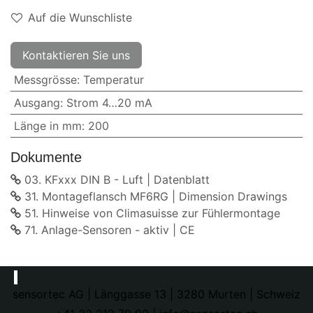
Auf die Wunschliste
Kontaktieren Sie uns
Messgrösse
:
Temperatur
Ausgang
:
Strom 4…20 mA
Länge in mm
:
200
Dokumente
03. KFxxx DIN B - Luft | Datenblatt
31. Montageflansch MF6RG | Dimension Drawings
51. Hinweise von Climasuisse zur Fühlermontage
71. Anlage-Sensoren - aktiv | CE
sensortec AG | Länggasse 13 | 3280 Murten | Schweiz