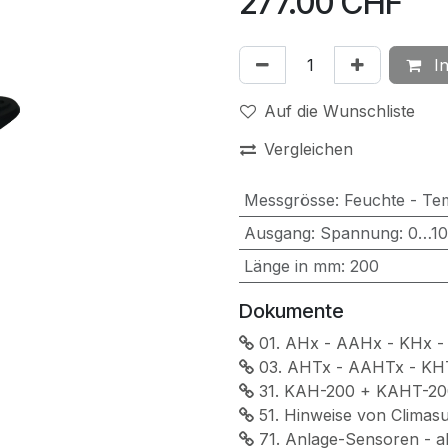
277.00
CHF
In
Auf die Wunschliste
Vergleichen
Messgrösse
:
Feuchte - Te
Ausgang
:
Spannung: 0…1
Länge in mm
:
200
Dokumente
01. AHx - AAHx - KHx -
03. AHTx - AAHTx - KHT
31. KAH-200 + KAHT-200
51. Hinweise von Climas
71. Anlage-Sensoren - ak