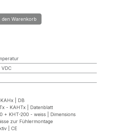
 den Warenkorb
mperatur
0 VDC
 KAHx | DB
x - KAHTx | Datenblatt
 + KHT-200 - weiss | Dimensions
uisse zur Fühlermontage
tiv | CE