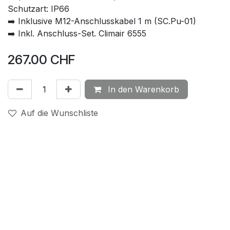
Schutzart: IP66
➡️ Inklusive M12-Anschlusskabel 1 m (SC.Pu-01)
➡️ Inkl. Anschluss-Set. Climair 6555
267.00
CHF
In den Warenkorb
Auf die Wunschliste
Messgrösse
:
Differenzdruck Luft
Dokumente
09. SW.Ex + IR.Ex | Handbuch
71. SW.Ex & IR.Ex | CE
74. SW.Ex & IR.Ex | ATEX-Declaration
75. SW.Ex & IR.Ex | IECEx