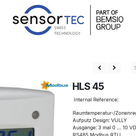
hop
Produkte
Service
Unternehmen
Kontakt
HLS 45
Internal Reference:
Raumtemperatur-/Zonenreg
Aufputz Design: VULLY
Ausgänge: 3 mal 0 … 10 VD
RS485 Modbus RTU