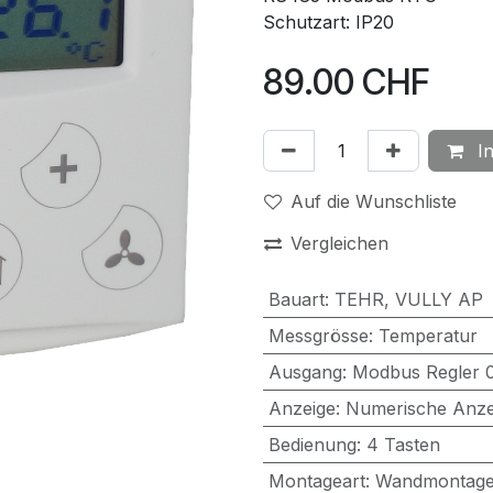
Schutzart: IP20
89.00
CHF
In
Auf die Wunschliste
Vergleichen
Bauart
:
TEHR
,
VULLY AP
Messgrösse
:
Temperatur
Ausgang
:
Modbus Regler 0.
Anzeige
:
Numerische Anze
Bedienung
:
4 Tasten
Montageart
:
Wandmontag