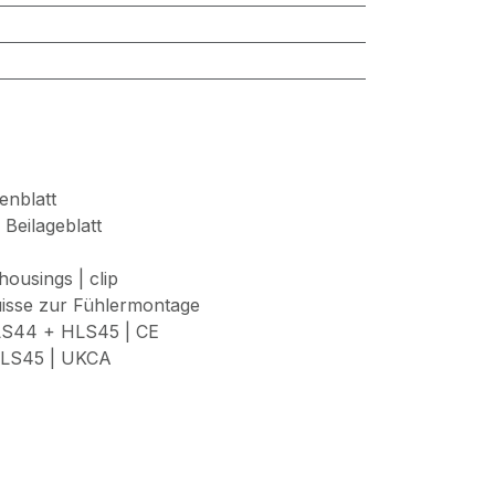
enblatt
Beilageblatt
housings | clip
uisse zur Fühlermontage
LS44 + HLS45 | CE
LS45 | UKCA