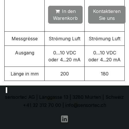
In den
Kontaktieren
Warenkorb
Sie uns
Messgrösse
Strömung Luft
Strömung Luft
Ausgang
0…10 VDC
0…10 VDC
oder 4...20 mA
oder 4...20 mA
Länge in mm
200
180
sensortec AG | Länggasse 13 | 3280 Murten | Schweiz
+41 32 312 70 00 | info@sensortec.ch