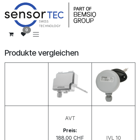
Zum Inhalt springen
0
Produkte vergleichen
AVT
Preis:
188.00
CHF
IVL 10