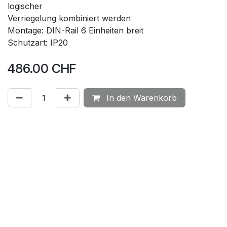
logischer
Verriegelung kombiniert werden
Montage: DIN-Rail 6 Einheiten breit
Schutzart: IP20
486.00
CHF
In den Warenkorb
Auf die Wunschliste
Ausgang
:
Schaltkontakt
Kommunikation
:
KNX
sensortec AG | Länggasse 13 | 3280 Murten | Schweiz