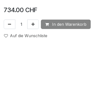
734.00
CHF
In den Warenkorb
Auf die Wunschliste
Messgrösse
:
O2
Ausgang
:
0…10 VDC und Schaltkontakte
Montageart
:
Wandmontage
Schutzart
:
IP65
sensortec AG | Länggasse 13 | 3280 Murten | Schweiz
+41 32 312 70 00 | info@sensortec.ch