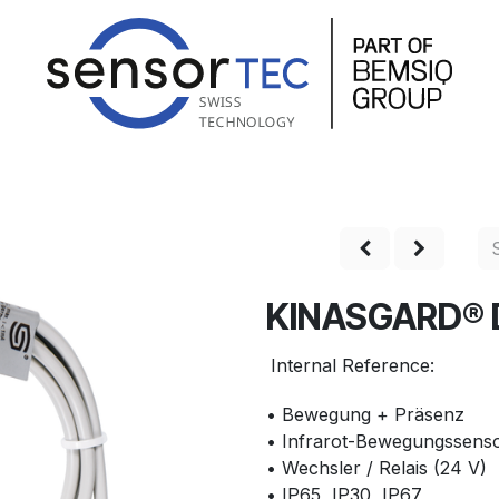
hop
Produkte
Service
Unternehmen
Kontakt
KINASGARD®
Internal Reference:
• Bewegung + Präsenz
• Infrarot-Bewegungssens
• Wechsler / Relais (24 V)
• IP65, IP30, IP67