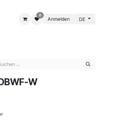
0
Anmelden
DE
 DBWF-W
or