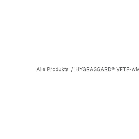
Zum Inhalt springen
S
Alle Produkte
HYGRASGARD® VFTF-wM
NEW