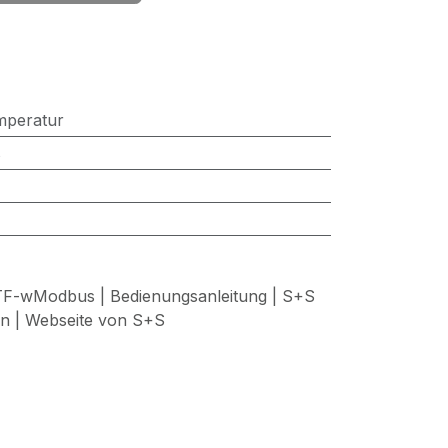
mperatur
s
wModbus | Bedienungsanleitung | S+S
en | Webseite von S+S