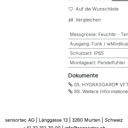
Auf die Wunschliste
Vergleichen
Messgrösse
:
Feuchte - Te
Ausgang
:
Funk / wModbu
Schutzart
:
IP65
Montageart
:
Pendelfühler
Dokumente
05. HYGRASGARD® VFTF-
99. Weitere Information
sensortec AG | Länggasse 13 | 3280 Murten | Schweiz