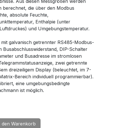
ebnisse. Aus diesen Messgrößen werden
n berechnet, die über den Modbus
chte, absolute Feuchte,
nkttemperatur, Enthalpie (unter
 Luftdruckes) und Umgebungstemperatur.
mit galvanisch getrennter RS485-Modbus-
em Busabschlusswiderstand, DIP-Schalter
rameter und Busadresse im stromlosen
Telegrammstatusanzeige, zwei getrennte
 dreizeiligem Display (beleuchtet, im 7-
trix-Bereich individuell programmierbar).
alibriert, eine umgebungsbedingte
achmann ist möglich.
 den Warenkorb