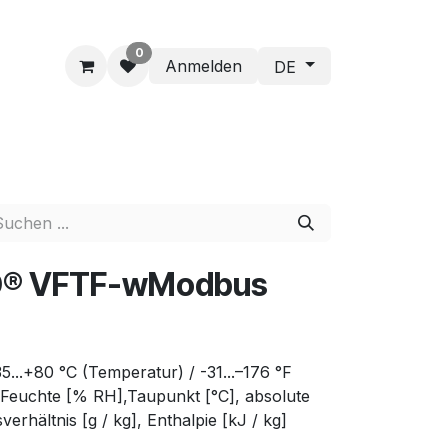
0
Anmelden
DE
® VFTF-wModbus
5...+80 °C (Temperatur) / -31...–176 °F
e Feuchte [% RH],Taupunkt [°C], absolute
erhältnis [g / kg], Enthalpie [kJ / kg]