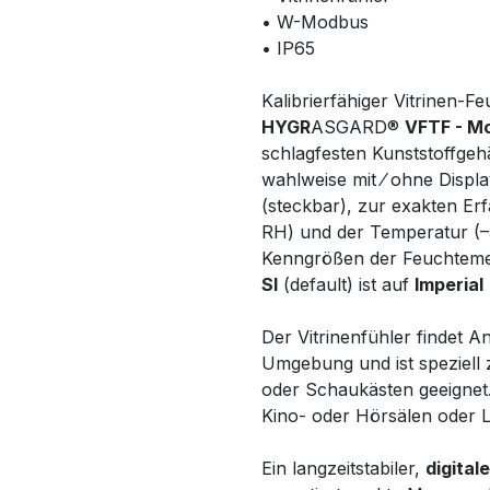
• W-Modbus
• IP65
Kalibrierfähiger Vitrinen-
HYGR
ASGARD®
VFTF - M
schlagfesten Kunststoffge
wahlweise mit ⁄ ohne Displa
(steckbar), zur exakten Er
RH) und der Temperatur (–3
Kenngrößen der Feuchtemes
SI
(default) ist auf
Imperial
Der Vitrinenfühler findet A
Umgebung und ist speziell
oder Schaukästen geeignet.
Kino- oder Hörsälen oder 
Ein langzeitstabiler,
digita