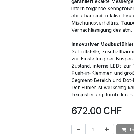
garantiert exakte Messerg
intern folgende Kenngröße
abrufbar sind: relative Feu
Mischungsverhältnis, Taupu
Vernachlässigung des atm.
Innovativer Modbusfühler
Schnittstelle, zuschaltbar
zur Einstellung der Buspa
Zustand, interne LEDs zur 
Push-in-Klemmen und großem
Segment-Bereich und Dot-Ma
Der Fühler ist werkseitig k
Feinjustierung durch den F
672.00
CHF
In