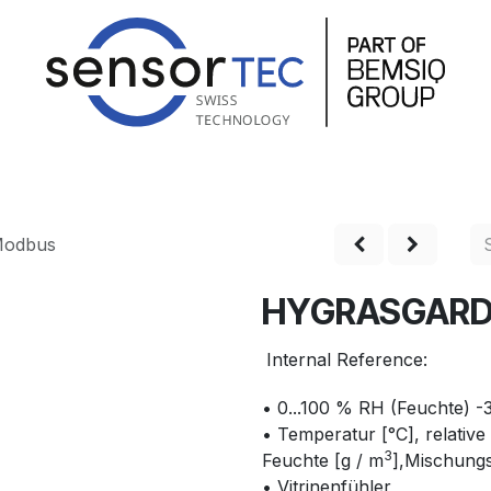
hop
Produkte
Service
Unternehmen
Kontakt
odbus
HYGRASGARD
Internal Reference:
• 0...100 % RH (Feuchte) -3
• Temperatur [°C], relativ
3
Feuchte [g / m
],Mischungsv
• Vitrinenfühler