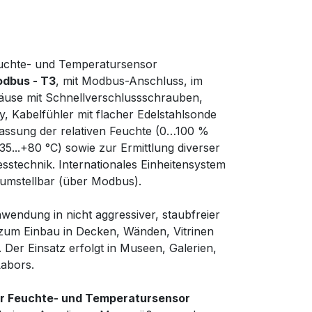
Feuchte- und Temperatursensor
odbus - T3
, mit Modbus-Anschluss, im
häuse mit Schnellverschlussschrauben,
y, Kabelfühler mit flacher Edelstahlsonde
fassung der relativen Feuchte (0…100 %
5...+80 °C) sowie zur Ermittlung diverser
stechnik. Internationales Einheitensystem
umstellbar (über Modbus).
nwendung in nicht aggressiver, staubfreier
 zum Einbau in Decken, Wänden, Vitrinen
 Der Einsatz erfolgt in Museen, Galerien,
Labors.
ler Feuchte- und Temperatursensor