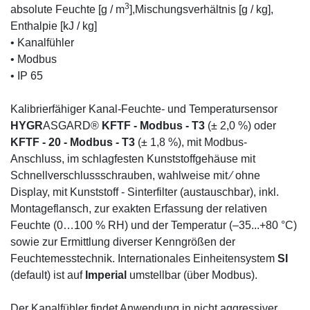
3
absolute Feuchte [g / m
],Mischungsverhältnis [g / kg],
Enthalpie [kJ / kg]
• Kanalfühler
• Modbus
• IP 65
Kalibrierfähiger Kanal-Feuchte- und Temperatursensor
HYGR
ASGARD®
KFTF - Modbus - T3
(± 2,0 %) oder
KFTF - 20 - Modbus - T3
(± 1,8 %), mit Modbus-
Anschluss, im schlagfesten Kunststoffgehäuse mit
Schnellverschlussschrauben, wahlweise mit ⁄ ohne
Display, mit Kunststoff - Sinterfilter (austauschbar), inkl.
Montageflansch, zur exakten Erfassung der relativen
Feuchte (0…100 % RH) und der Temperatur (–35...+80 °C)
sowie zur Ermittlung diverser Kenngrößen der
Feuchtemesstechnik. Internationales Einheitensystem
SI
(default) ist auf
Imperial
umstellbar (über Modbus).
Der Kanalfühler findet Anwendung in nicht aggressiver,