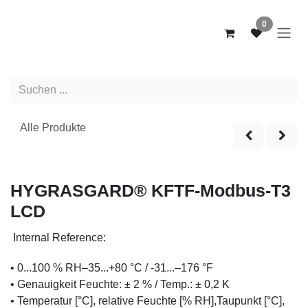
Zum Inhalt springen
0
Alle Produkte
NEW
HYGRASGARD® KFTF-Modbus-T3
LCD
Internal Reference:
• 0...100 % RH–35...+80 °C / -31...–176 °F
• Genauigkeit Feuchte: ± 2 % / Temp.: ± 0,2 K
• Temperatur [°C], relative Feuchte [% RH],Taupunkt [°C],