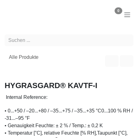
Zum Inhalt springen
0
Alle Produkte
NEW
HYGRASGARD® KAVTF-I
Internal Reference:
• 0...+50 / –20...+80 / –35...+75 / –35...+35 °C0...100 %
RH / -31...–95 °F
• Genauigkeit Feuchte: ± 2 % / Temp.: ± 0,2 K
• Temperatur [°C], relative Feuchte [% RH],Taupunkt