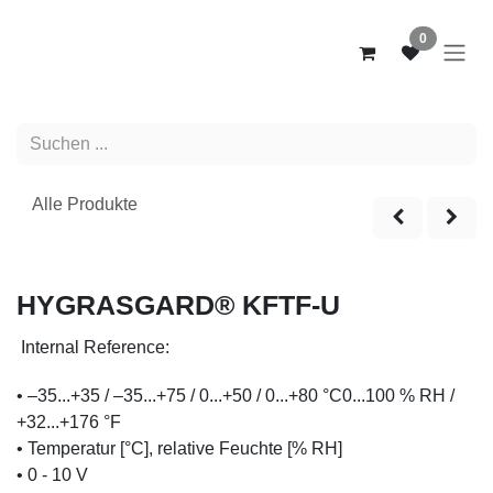
Zum Inhalt springen
0
Alle Produkte
NEW
HYGRASGARD® KFTF-U
Internal Reference:
• –35...+35 / –35...+75 / 0...+50 / 0...+80 °C0...100 % RH /
+32...+176 °F
• Temperatur [°C], relative Feuchte [% RH]
• 0 - 10 V