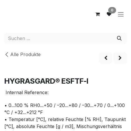
Zum Inhalt springen
0
Alle Produkte
NEW
HYGRASGARD® ESFTF-I
Internal Reference:
• 0...100 % RH0...+50 / –20...+80 / –30...+70 / 0...+100
°C / +32...+212 °F
• Temperatur [°C], relative Feuchte [% RH], Taupunkt
[°C], absolute Feuchte [g / m3], Mischungsverhältnis