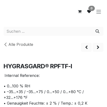
Zum Inhalt springen
0
Alle Produkte
NEW
HYGRASGARD® RPFTF-I
Internal Reference:
• 0...100 % RH
• –35...+35 / –35...+75 / 0...+50 / 0...+80 °C /
+32...+176 °F
• Genauigkeit Feuchte: ± 2 % / Temp.: ± 0,2 K