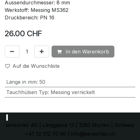
Aussendurchmesser: 8 mm
Werkstoff: Messing MS362
Druckbereich: PN 16
26.00
CHF
In den Warenkorb
Auf die Wunschliste
Länge in mm
:
50
Tauchhülsen Typ
:
Messing vernickelt
sensortec AG | Länggasse 13 | 3280 Murten | Schweiz
+41 32 312 70 00 | info@sensortec.ch