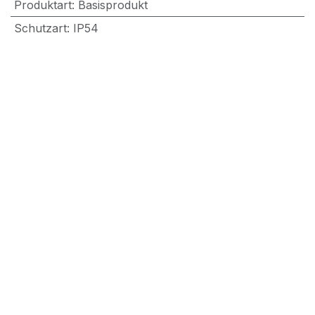
Produktart
:
Basisprodukt
Schutzart
:
IP54
Dokumente
03. DPT-Flow-MOD | Datenblatt
03. DPT-Flow-MOD | Handbuch
30. DPT-Flow | Dimension
41. Installation of DPT-Flow-MOD | Movie
71. DPT-Flow | CE
72. DPT-Flow-MOD | UKCA
sensortec AG | Länggasse 13 | 3280 Murten | Schweiz
+41 32 312 70 00 | info@sensortec.ch
Datenschutzerklärung
| AGB |
Impressum