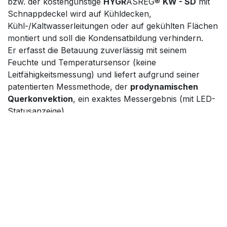
bzw. der kostengünstige
HYGR
ASREG®
KW - SD
mit
Schnappdeckel wird auf Kühldecken,
Kühl-/Kaltwasserleitungen oder auf gekühlten Flächen
montiert und soll die Kondensatbildung verhindern.
Er erfasst die Betauung zuverlässig mit seinem
Feuchte und Temperatursensor (keine
Leitfähigkeitsmessung) und liefert aufgrund seiner
patentierten Messmethode, der
prodynamischen
Querkonvektion
, ein exaktes Messergebnis (mit LED-
Statusanzeige).
Die Taupunkttemperatur ist die Temperatur, bei der die
Luft den Sättigungszustand erreicht und Wasser zu
kondensieren beginnt. Das Gerät kann als Wächter an
Kühldecken oder Rohrleitungen so betrieben werden,
dass bei Betauung der Kühldecken bzw. des zu
überwachenden Objekts der Schaltausgang aktiviert
wird, um dadurch z. B. die Heizung oder andere
Stellglieder zuzuschalten.