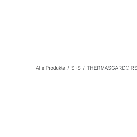
Zum Inhalt springen
S
Alle Produkte
S+S
THERMASGARD® R
NEW