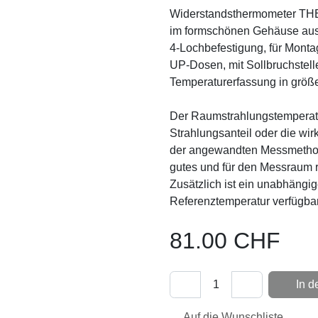
Widerstandsthermometer
Ausgang, im formschönen G
Schnappdeckel, Unterteil m
senkrecht oder waagerecht 
für Aufputzanschluss, das 
größeren Räumen dient.
Der Raumstrahlungstemperat
wirkenden Strahlungsantei
Messort. Aufgrund der an
Dunkelstrahlungsfühler wi
repräsentatives Messergebni
passiver Ausgang zur Ermit
81.00
CHF
In 