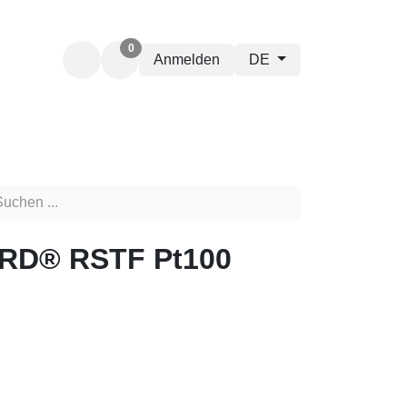
0
Anmelden
DE
® RSTF Pt100
F