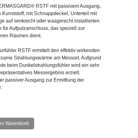
 THERMASGARD® RSTF mit passivem
ehäuse aus Kunststoff, mit
it 4-Lochbefestigung, für Montage auf
installierten UP-Dosen, mit Sollbruchstelle
speziell zur Temperaturerfassung in
urfühler RSTF ermittelt den effektiv
l oder die wirksame Strahlungswärme am
gewandten Messmethode beim
rd ein sehr gutes und für den Messraum
s erzielt. Zusätzlich ist ein unabhängiger
tlung der Referenztemperatur verfügbar.
den Warenkorb