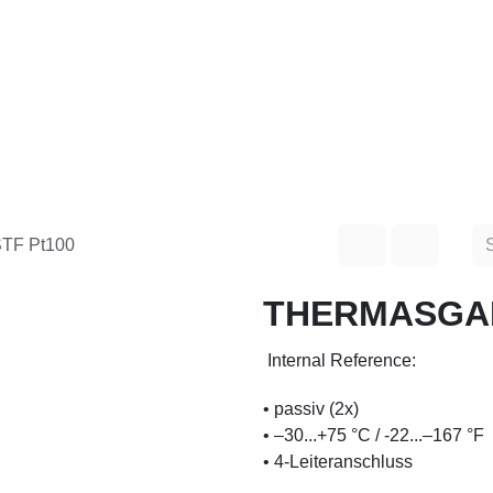
hop
Produkte
Service
Unternehmen
Kontakt
STF Pt100
THERMASGARD
Internal Reference:
• passiv (2x)
• –30...+75 °C / -22...–167 °
• 4-Leiteranschluss