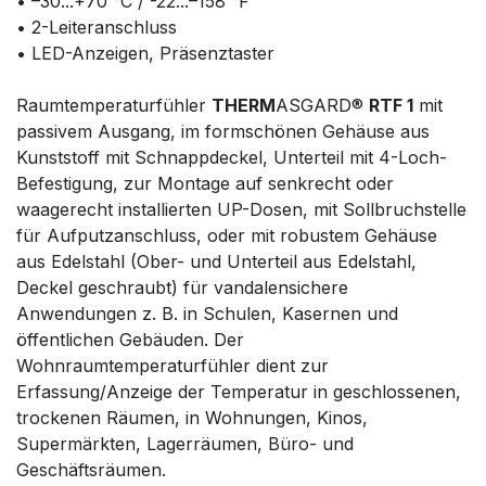
• –30...+70 °C / -22...–158 °F
• 2-Leiteranschluss
• LED-Anzeigen, Präsenztaster
Raumtemperaturfühler
THERM
ASGARD®
RTF 1
mit
passivem Ausgang, im formschönen Gehäuse aus
Kunststoff mit Schnappdeckel, Unterteil mit 4-Loch-
Befestigung, zur Montage auf senkrecht oder
waagerecht installierten UP-Dosen, mit Sollbruchstelle
für Aufputzanschluss, oder mit robustem Gehäuse
aus Edelstahl (Ober- und Unterteil aus Edelstahl,
Deckel geschraubt) für vandalensichere
Anwendungen z. B. in Schulen, Kasernen und
öffentlichen Gebäuden. Der
Wohnraumtemperaturfühler dient zur
Erfassung/Anzeige der Temperatur in geschlossenen,
trockenen Räumen, in Wohnungen, Kinos,
Supermärkten, Lagerräumen, Büro- und
Geschäftsräumen.