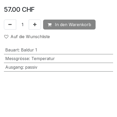
57.00
CHF
In den Warenkorb
Auf die Wunschliste
Bauart
:
Baldur 1
Messgrösse
:
Temperatur
Ausgang
:
passiv
Messelement
:
NI1000
Bedienung
:
Taster - LED
Montageart
:
AP - EU-Norm
Farbe
:
Weiss - S+S
Schutzart
:
IP30