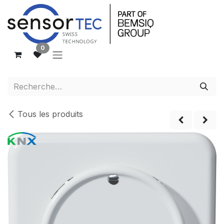
Se rendre au contenu
0
Tous les produits