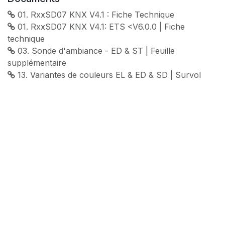
01. RxxSD07 KNX V4.1 : Fiche Technique
01. RxxSD07 KNX V4.1: ETS <V6.0.0 | Fiche
technique
03. Sonde d'ambiance - ED & ST | Feuille
supplémentaire
13. Variantes de couleurs EL & ED & SD | Survol
31. SD - Einbautiefe 26 mm | Drawing-Dimensions
51. Instructions de Climasuisse sur l'installation du
capteur
62. Rxx07-KNX V4.1 | Modèle de projet ETS <V6
63. Rxx07-KNX V4.1.zip | Fichier produit ETS
71. Feller STANDARD® Design - KNX | CE
79. KNX Certificat of conformity - RAQSD07-KNX
V4
sensortec SA | Länggasse 13 | 3280 Morat | Suisse