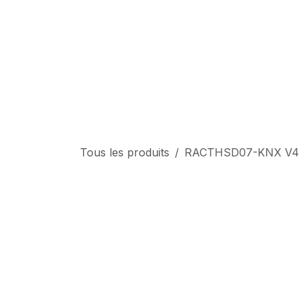
Se rendre au contenu
Tous les produits
RACTHSD07-KNX V4