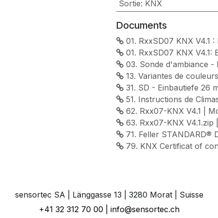
Sortie
:
KNX
Documents
01. RxxSD07 KNX V4.1 : 
01. RxxSD07 KNX V4.1: E
03. Sonde d'ambiance - E
13. Variantes de couleur
31. SD - Einbautiefe 26
51. Instructions de Climas
62. Rxx07-KNX V4.1 | Mo
63. Rxx07-KNX V4.1.zip |
71. Feller STANDARD® D
79. KNX Certificat of 
sensortec SA | Länggasse 13 | 3280 Morat | Suisse
+41 32 312 70 00 | info@sensortec.ch