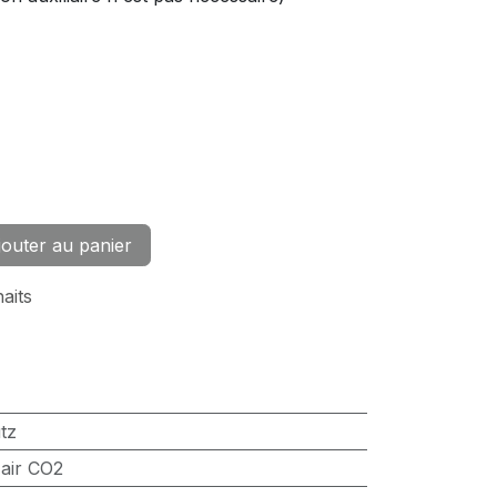
outer au panier
haits
tz
'air CO2