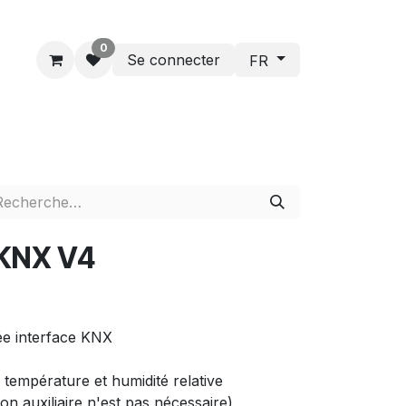
0
Se connecter
FR
KNX V4
e interface KNX
température et humidité relative
ion auxiliaire n'est pas nécessaire)