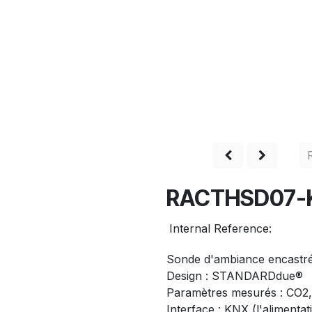
Shop
Produits
Service
Entreprise
Contact
RACTHSD07-
Internal Reference:
Sonde d'ambiance encastré
Design : STANDARDdue®
Paramètres mesurés : CO2, 
Interface : KNX (l'alimentat