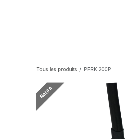
Se rendre au contenu
Tous les produits
PFRK 200P
Retiré