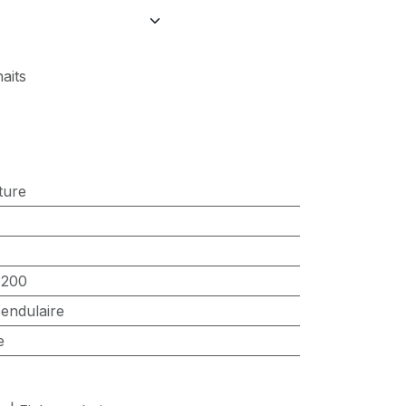
haits
ture
:
200
endulaire
e