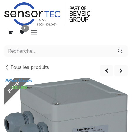
Se rendre au contenu
0
Tous les produits
Retiré