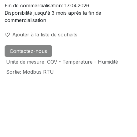
Fin de commercialisation: 17.04.2026
Disponibilité jusqu'à 3 mois après la fin de
commercialisation
Ajouter à la liste de souhaits
Contactez-nous
Unité de mesure
:
COV - Température - Humidité
Sortie
:
Modbus RTU
Longueur en mm
:
100
Dans la bibliothèque de LOXONE
:
Oui
Documents
03. KAQ | Fiche technique
31. KACQxxx | Dimension Drawings
31. Montageflansch MF32 | Dimensions