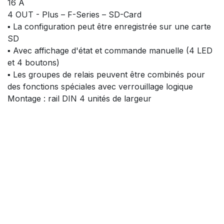
16 A
4 OUT - Plus – F-Series – SD-Card
▪ La configuration peut être enregistrée sur une carte
SD
▪ Avec affichage d'état et commande manuelle (4 LED
et 4 boutons)
▪ Les groupes de relais peuvent être combinés pour
des fonctions spéciales avec verrouillage logique
Montage : rail DIN 4 unités de largeur
Indice de protection : IP20
306.00
CHF
Ajouter au panier
Ajouter à la liste de souhaits
Sortie
:
Sortie de commutation