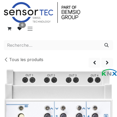
Se rendre au contenu
0
Tous les produits