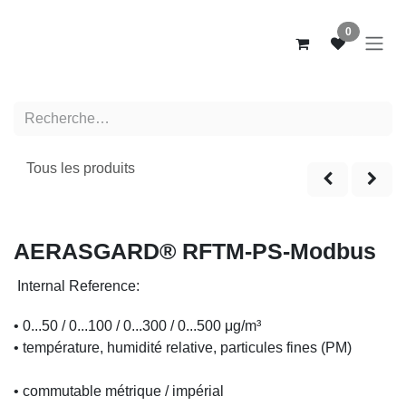
Se rendre au contenu
0
Tous les produits
Nouveau!
AERASGARD® RFTM-PS-Modbus
Internal Reference:
• 0...50 / 0...100 / 0...300 / 0...500 μg/m³
• température, humidité relative, particules fines (PM)
• commutable métrique / impérial