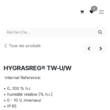
Se rendre au contenu
0
Tous les produits
Nouveau!
HYGRASREG® TW-U/W
Internal Reference:
• 0...100 % h.r.
• humidité relative [% h.r.]
• 0 - 10 V, inverseur
• IP 65