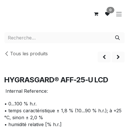
Se rendre au contenu
0
Tous les produits
Nouveau!
HYGRASGARD® AFF-25-U LCD
Internal Reference:
• 0...100 % h.r.
• temps caractéristique ± 1,8 % (10...90 % h.r.); à +25
°C, sinon ± 2,0 %
• humidité relative [% h.r.]