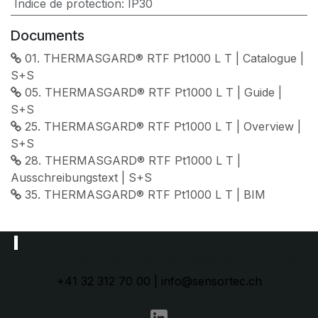
Indice de protection
:
IP30
Documents
01. THERMASGARD® RTF Pt1000 L T | Catalogue |
S+S
05. THERMASGARD® RTF Pt1000 L T | Guide |
S+S
25. THERMASGARD® RTF Pt1000 L T | Overview |
S+S
28. THERMASGARD® RTF Pt1000 L T |
Ausschreibungstext | S+S
35. THERMASGARD® RTF Pt1000 L T | BIM
sensortec SA | Länggasse 13 | 3280 Morat | Suisse
+41 32 312 70 00 | info@sensortec.ch