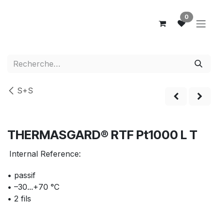
Se rendre au contenu
0
S+S
Nouveau!
THERMASGARD® RTF Pt1000 L T
Internal Reference:
• passif
• –30...+70 °C
• 2 fils