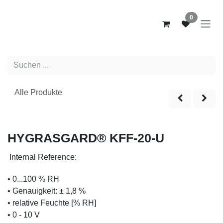
Zum Inhalt springen
0
Alle Produkte
NEW
HYGRASGARD® KFF-20-U
Internal Reference:
• 0...100 % RH
• Genauigkeit: ± 1,8 %
• relative Feuchte [% RH]
• 0 - 10 V