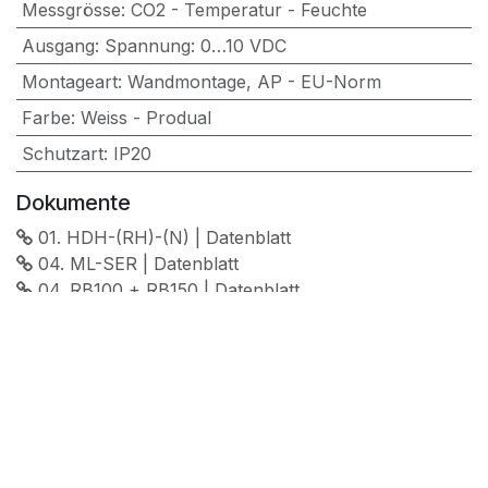
Messgrösse
:
CO2 - Temperatur - Feuchte
Ausgang
:
Spannung: 0…10 VDC
Montageart
:
Wandmontage
,
AP - EU-Norm
Farbe
:
Weiss - Produal
Schutzart
:
IP20
Dokumente
01. HDH-(RH)-(N) | Datenblatt
04. ML-SER | Datenblatt
04. RB100 + RB150 | Datenblatt
05. HDH-xx | Handbuch
07. VULLY De-Montage | Beilageblatt
31. Vully - AP | Dimension Drawings
43. Installation of TEHR housings | clip
51. Hinweise von Climasuisse zur Fühlermontage
71. HDH & HDK | CE
71. HDH + HDK + HDU | CE