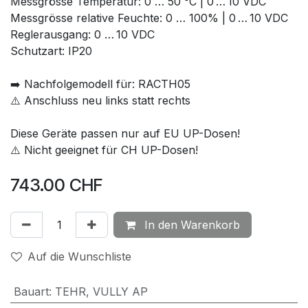
Messgrösse Temperatur: 0 … 50 °C | 0 … 10 VDC
Messgrösse relative Feuchte: 0 … 100% | 0 … 10 VDC
Reglerausgang: 0 … 10 VDC
Schutzart: IP20
➡️ Nachfolgemodell für: RACTH05
⚠️ Anschluss neu links statt rechts
Diese Geräte passen nur auf EU UP-Dosen!
⚠️ Nicht geeignet für CH UP-Dosen!
743.00
CHF
In den Warenkorb
Auf die Wunschliste
Bauart
:
TEHR
,
VULLY AP