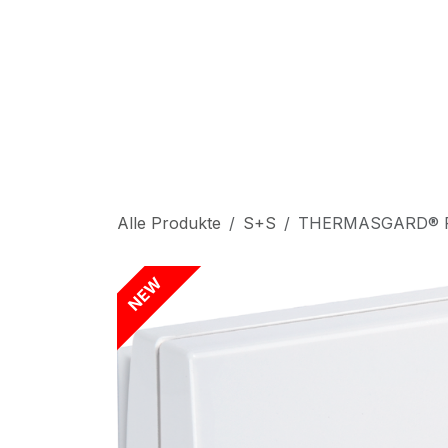
Zum Inhalt springen
S
Alle Produkte
S+S
THERMASGARD® R
NEW