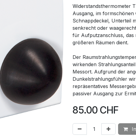
Widerstandsthermometer
Ausgang, im formschönen G
Schnappdeckel, Unterteil m
senkrecht oder waagerecht 
für Aufputzanschluss, das 
größeren Räumen dient.
Der Raumstrahlungstemperat
wirkenden Strahlungsantei
Messort. Aufgrund der an
Dunkelstrahlungsfühler wi
repräsentatives Messergebni
passiver Ausgang zur Ermit
85.00
CHF
In