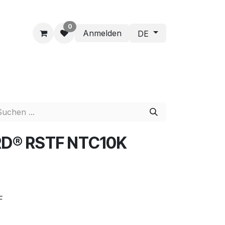
0
Anmelden
DE
D® RSTF NTC10K
F