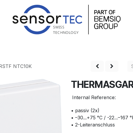
hop
Produkte
Service
Unternehmen
Kontakt
STF NTC10K
THERMASGAR
Internal Reference:
• passiv (2x)
• –30...+75 °C / -22...–167 °
• 2-Leiteranschluss